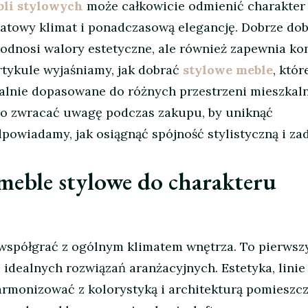
li stylowych
może całkowicie odmienić charakter
atowy klimat i ponadczasową elegancję. Dobrze do
podnosi walory estetyczne, ale również zapewnia ko
rtykule wyjaśniamy, jak dobrać
stylowe meble
, któr
dealnie dopasowane do różnych przestrzeni mieszkal
 co zwracać uwagę podczas zakupu, by uniknąć
dpowiadamy, jak osiągnąć spójność stylistyczną i za
meble stylowe do charakteru
współgrać z ogólnym klimatem wnętrza. To pierwszy
idealnych rozwiązań aranżacyjnych. Estetyka, linie
armonizować z kolorystyką i architekturą pomieszcz