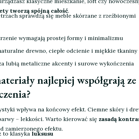
 urządzasz klasyczne mieszkanie, loft czy nowoczes
ty tworzą spójną całość
.
trzach sprawdzą się meble skórzane z rzeźbionymi
rzenie wymagają prostej formy i minimalizmu
naturalne drewno, ciepłe odcienie i miękkie tkaniny
za lubią metaliczne akcenty i surowe wykończenia
ateriały najlepiej współgrają ze
czenia?
ystyki wpływa na końcowy efekt. Ciemne skóry i dr
 barwy – lekkości. Warto kierować się
zasadą kontra
od zamierzonego efektu.
z to klasyka
luksusu