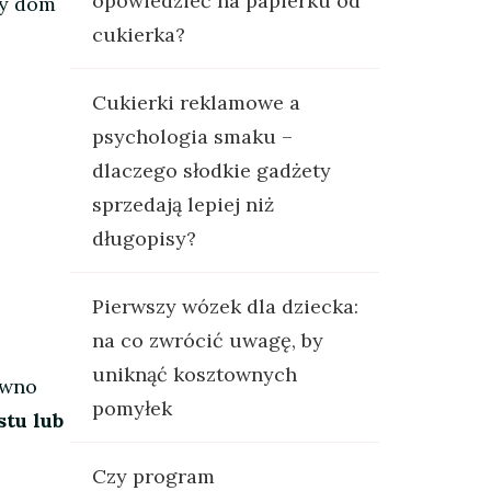
opowiedzieć na papierku od
ny dom
cukierka?
Cukierki reklamowe a
psychologia smaku –
dlaczego słodkie gadżety
sprzedają lepiej niż
długopisy?
Pierwszy wózek dla dziecka:
na co zwrócić uwagę, by
uniknąć kosztownych
ewno
pomyłek
stu lub
Czy program