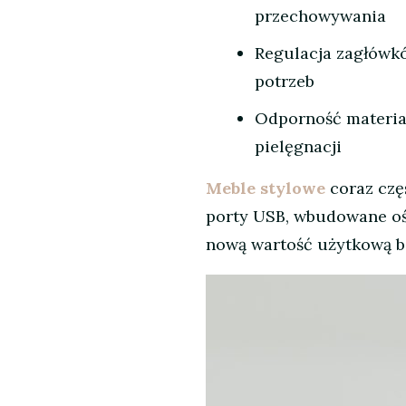
przechowywania
Regulacja zagłówk
potrzeb
Odporność materiał
pielęgnacji
Meble stylowe
coraz czę
porty USB, wbudowane ośw
nową wartość użytkową be