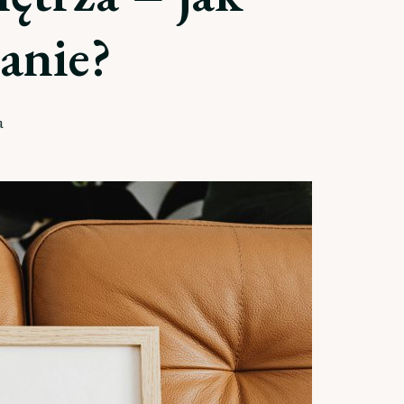
anie?
a