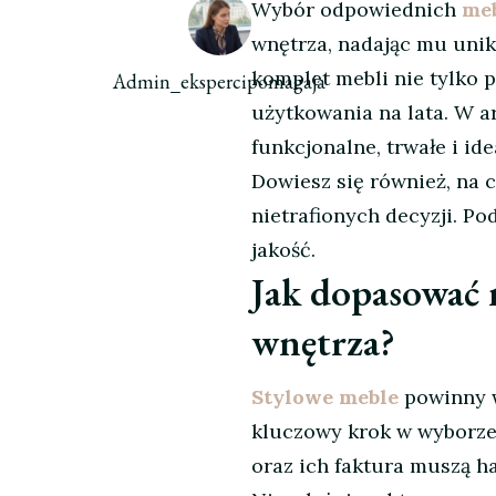
Wybór odpowiednich
meb
wnętrza, nadając mu unik
komplet mebli nie tylko 
Admin_ekspercipomagaja
użytkowania na lata. W a
funkcjonalne, trwałe i i
Dowiesz się również, na
nietrafionych decyzji. Po
jakość.
Jak dopasować 
wnętrza?
Stylowe meble
powinny 
kluczowy krok w wyborze 
oraz ich faktura muszą h