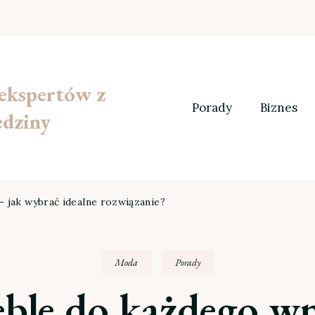
 ekspertów z
Porady
Biznes
edziny
 jak wybrać idealne rozwiązanie?
Moda
Porady
ble do każdego wn