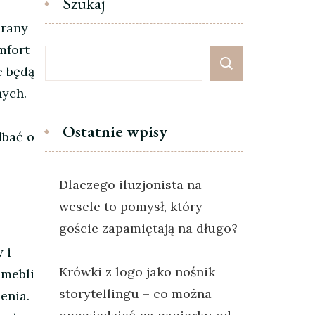
Szukaj
brany
mfort
e będą
nych.
Ostatnie wpisy
dbać o
Dlaczego iluzjonista na
wesele to pomysł, który
goście zapamiętają na długo?
 i
Krówki z logo jako nośnik
 mebli
storytellingu – co można
enia.