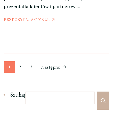
prezent dla klientów i partnerów …
PRZECZYTAJ ARTYKUŁ
Stronicowanie
Strona
Strona
Strona
1
2
3
Następne
wpisów
Szukaj