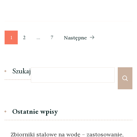
Stronicowanie
Strona
Strona
Strona
1
2
…
7
Następne
wpisów
Szukaj
Ostatnie wpisy
Zbiorniki stalowe na wodę – zastosowanie,