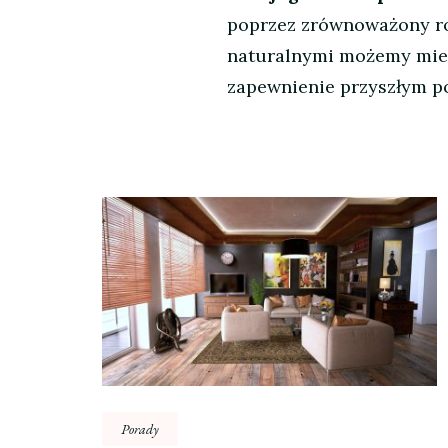
poprzez zrównoważony r
naturalnymi możemy mieć
zapewnienie przyszłym p
Nawigacja
wpisu
Porady