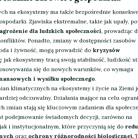
ch na ekosystemy ma także bezpośrednie konsekwe
ospodarki. Zjawiska ekstremalne, takie jak upały, p
agrożenie dla ludzkich społeczności
, prowadząc d
 konfliktów. Ponadto, zmiany w dostępności zasobów
woda i żywność, mogą prowadzić do
kryzysów
ę jak ekosystemy tracą swoją stabilność, ludzkość st
stosowywania się do nowych warunków, co wymaga
nansowych i wysiłku społecznego
.
an klimatycznych na ekosystemy i życie na Ziemi j
bardziej odczuwalny. Działania mające na celu ogran
h zmian stają się kluczowym zadaniem dla społecz
est podejmowanie świadomych decyzji, zarówno na
ak i instytucjonalnym, które przyczynią się do
redu
anych
oraz
ochrony różnorodności biologicznej.
T