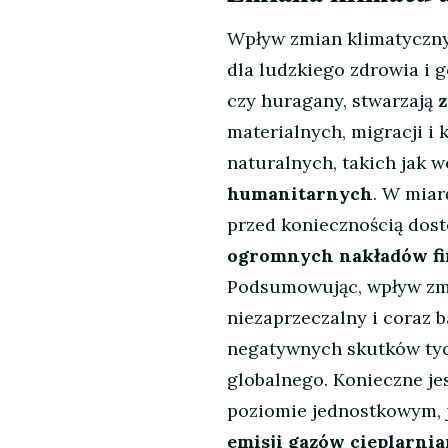
Wpływ zmian klimatyczny
dla ludzkiego zdrowia i g
czy huragany, stwarzają
z
materialnych, migracji i
naturalnych, takich jak 
humanitarnych
. W miar
przed koniecznością do
ogromnych nakładów fi
Podsumowując, wpływ zmi
niezaprzeczalny i coraz 
negatywnych skutków tyc
globalnego. Konieczne j
poziomie jednostkowym, j
emisji gazów cieplarni