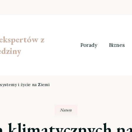
 ekspertów z
Porady
Biznes
edziny
ystemy i życie na Ziemi
Natura
klimatycznych na