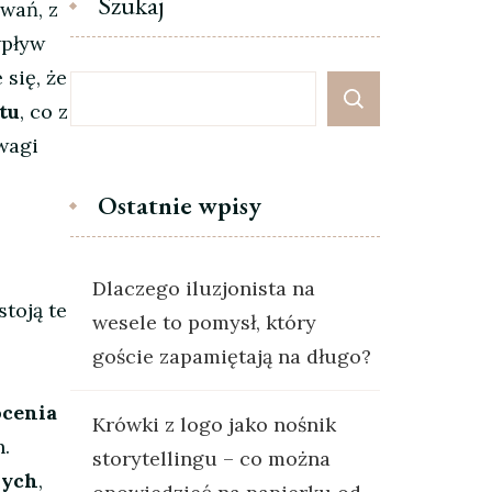
Szukaj
wań, z
wpływ
 się, że
tu
, co z
wagi
Ostatnie wpisy
Dlaczego iluzjonista na
toją te
wesele to pomysł, który
goście zapamiętają na długo?
ócenia
Krówki z logo jako nośnik
.
storytellingu – co można
wych
,