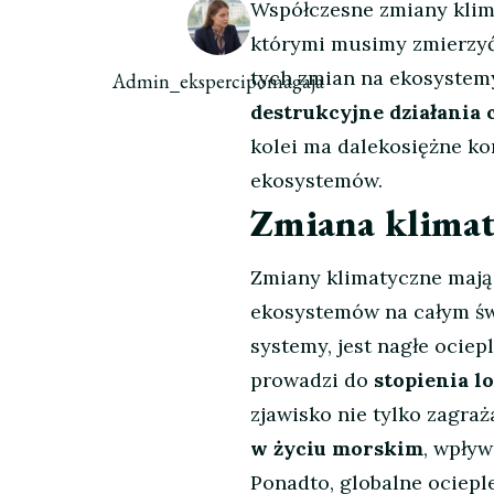
Współczesne zmiany klim
którymi musimy zmierzyć
tych zmian na ekosystemy 
Admin_ekspercipomagaja
destrukcyjne działania c
kolei ma dalekosiężne ko
ekosystemów.
Zmiana klimat
Zmiany klimatyczne mają 
ekosystemów na całym św
systemy, jest nagłe ocie
prowadzi do
stopienia 
zjawisko nie tylko zagra
w życiu morskim
, wpływ
Ponadto, globalne ociep