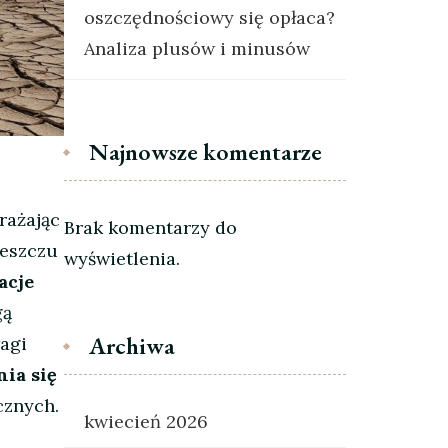
oszczędnościowy się opłaca?
Analiza plusów i minusów
Najnowsze komentarze
rażając
Brak komentarzy do
deszczu
wyświetlenia.
acje
gą
Archiwa
agi
nia się
cznych.
kwiecień 2026