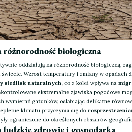
 różnorodność biologiczna
ywnie oddziałują na różnorodność biologiczną, zag
 świecie. Wzrost temperatury i zmiany w opadach 
y siedlisk naturalnych
, co z kolei wpływa na
migr
iekontrolowane ekstremalne zjawiska pogodowe mo
 wymierań gatunków, osłabiając delikatne równow
ieplenie klimatu przyczynia się do
rozprzestrzenia
 były ograniczone do określonych obszarów geografi
 ludzkie zdrowie i gospodarka