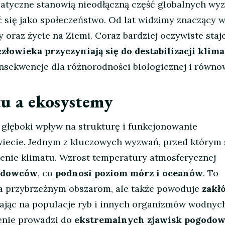
atyczne stanowią nieodłączną część globalnych wyz
 się jako społeczeństwo. Od lat widzimy znaczący 
oraz życie na Ziemi. Coraz bardziej oczywiste staje
złowieka przyczyniają się do destabilizacji klima
nsekwencje dla różnorodności biologicznej i równo
u a ekosystemy
głęboki wpływ na strukturę i funkcjonowanie
iecie. Jednym z kluczowych wyzwań, przed którym s
plenie klimatu. Wzrost temperatury atmosferycznej
lodowców
, co
podnosi poziom mórz i oceanów
. To
ża przybrzeżnym obszarom, ale także powoduje
zakł
ając na populacje ryb i innych organizmów wodnych
lenie prowadzi do
ekstremalnych zjawisk pogodo