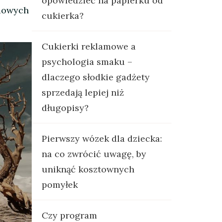
opowiedzieć na papierku od
ądowych
cukierka?
Cukierki reklamowe a
psychologia smaku –
dlaczego słodkie gadżety
sprzedają lepiej niż
długopisy?
Pierwszy wózek dla dziecka:
na co zwrócić uwagę, by
uniknąć kosztownych
pomyłek
Czy program