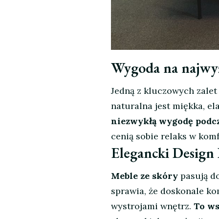
Wygoda na najwy
Jedną z kluczowych zale
naturalna jest miękka, el
niezwykłą wygodę podcz
cenią sobie relaks w ko
Elegancki Design
Meble ze skóry
pasują do
sprawia, że doskonale ko
wystrojami wnętrz.
To ws