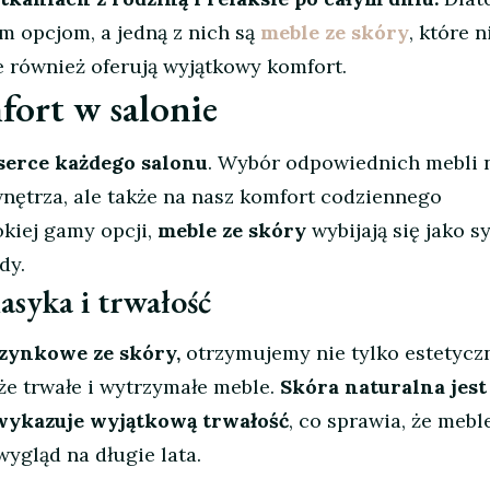
m opcjom, a jedną z nich są
meble ze skóry
, które n
 również oferują wyjątkowy komfort.
fort w salonie
 serce każdego salonu
. Wybór odpowiednich mebli 
nętrza, ale także na nasz komfort codziennego
kiej gamy opcji,
meble ze skóry
wybijają się jako 
dy.
asyka i trwałość
zynkowe ze skóry,
otrzymujemy nie tylko estetycz
że trwałe i wytrzymałe meble.
Skóra naturalna jest
 wykazuje wyjątkową trwałość
, co sprawia, że mebl
ygląd na długie lata.