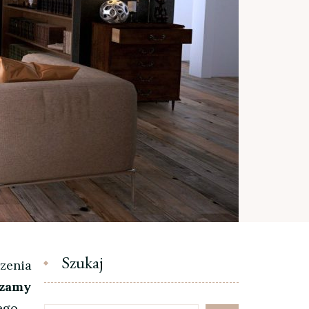
Szukaj
zenia
dzamy
ego