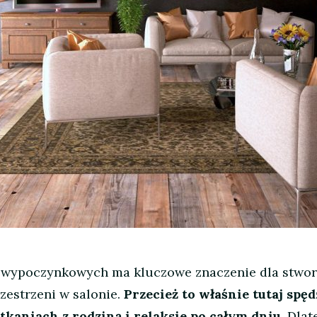
 wypoczynkowych ma kluczowe znaczenie dla stwor
zestrzeni w salonie.
Przecież to właśnie tutaj spę
tkaniach z rodziną i relaksie po całym dniu.
Dlat