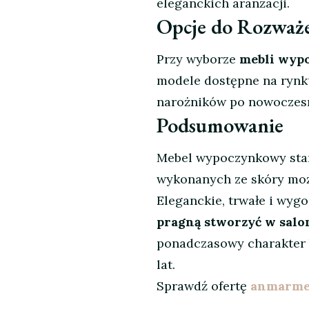
eleganckich aranżacji.
Opcje do Rozważ
Przy wyborze
mebli wyp
modele dostępne na rynku.
narożników po nowoczesn
Podsumowanie
Mebel wypoczynkowy stan
wykonanych ze skóry moż
Eleganckie, trwałe i wyg
pragną stworzyć w salon
ponadczasowy charakter 
lat.
Sprawdź ofertę
anmarmeb