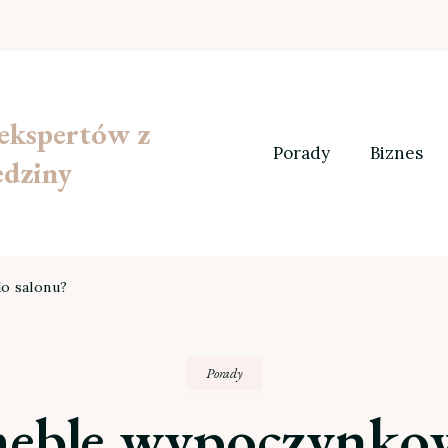
 ekspertów z
Porady
Biznes
edziny
o salonu?
Porady
meble wypoczynkow