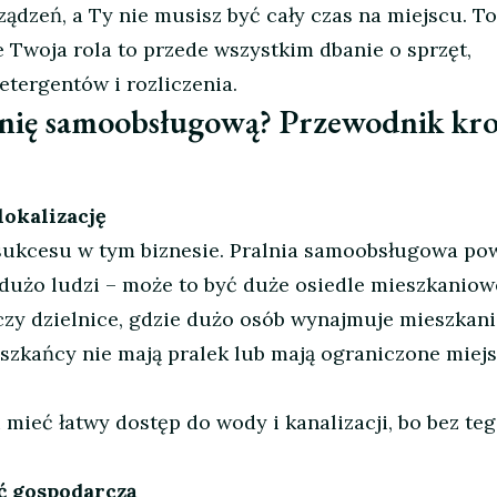
ządzeń, a Ty nie musisz być cały czas na miejscu. To
 Twoja rola to przede wszystkim dbanie o sprzęt,
etergentów i rozliczenia.
lnię samoobsługową? Przewodnik kr
lokalizację
 sukcesu w tym biznesie. Pralnia samoobsługowa po
t dużo ludzi – może to być duże osiedle mieszkaniow
 czy dzielnice, gdzie dużo osób wynajmuje mieszkani
eszkańcy nie mają pralek lub mają ograniczone miej
 mieć łatwy dostęp do wody i kanalizacji, bo bez te
ść gospodarczą