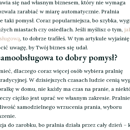
nawia się nad własnym biznesem, który nie wymaga
zwala zarabiać w miarę automatycznie. Pralnia
 taki pomysł. Coraz popularniejsza, bo szybka, wyg
żych miastach czy osiedlach. Jeśli myślisz o tym,
ja
bsługową
, to dobrze trafiłeś. W tym artykule wyjaśnię
cić uwagę, by Twój biznes się udał.
 samoobsługowa to dobry pomysł?
ieć, dlaczego coraz więcej osób wybiera pralnię
adycyjnej. W dzisiejszych czasach ludzie cenią wy
pralkę w domu, nie każdy ma czas na pranie, a niekt
eczy ciężko jest uprać we własnym zakresie. Pralnie
iwość samodzielnego wrzucenia prania, wyboru
zenie.
ja do zarobku, bo pralnia działa przez cały dzień – 