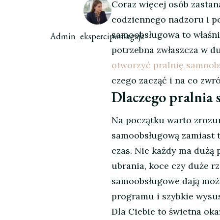
Coraz więcej osób zasta
codziennego nadzoru i po
samoobsługowa to właśnie
Admin_ekspercipomagaja
potrzebna zwłaszcza w du
otworzyć pralnię samoo
czego zacząć i na co zwró
Dlaczego pralnia
Na początku warto zrozum
samoobsługową zamiast tr
czas. Nie każdy ma dużą 
ubrania, koce czy duże rz
samoobsługowe dają możl
programu i szybkie wysus
Dla Ciebie to świetna okaz