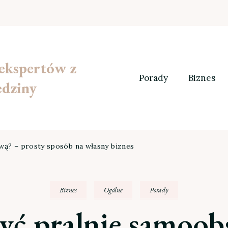
 ekspertów z
Porady
Biznes
edziny
wą? – prosty sposób na własny biznes
Biznes
Ogólne
Porady
yć pralnię samoo