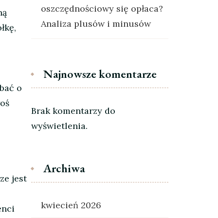
oszczędnościowy się opłaca?
ną
Analiza plusów i minusów
łkę,
Najnowsze komentarze
bać o
łoś
Brak komentarzy do
wyświetlenia.
Archiwa
ze jest
kwiecień 2026
enci