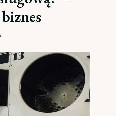
 biznes
a