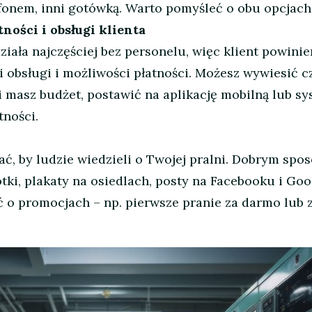
lefonem, inni gotówką. Warto pomyśleć o obu opcjach
tności i obsługi klienta
iała najczęściej bez personelu, więc klient powini
i obsługi i możliwości płatności. Możesz wywiesić c
eśli masz budżet, postawić na aplikację mobilną lub s
tności.
ć, by ludzie wiedzieli o Twojej pralni. Dobrym spo
otki, plakaty na osiedlach, posty na Facebooku i Goo
 o promocjach – np. pierwsze pranie za darmo lub 