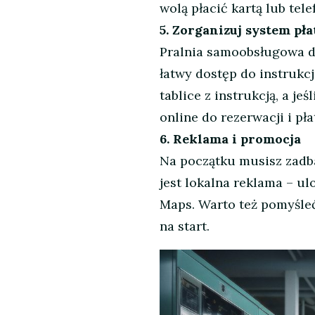
wolą płacić kartą lub te
5. Zorganizuj system pła
Pralnia samoobsługowa dz
łatwy dostęp do instrukcj
tablice z instrukcją, a j
online do rezerwacji i pła
6. Reklama i promocja
Na początku musisz zadba
jest lokalna reklama – ul
Maps. Warto też pomyśleć
na start.