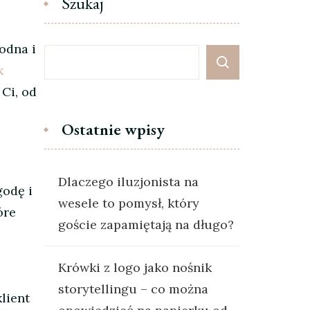
Szukaj
odna i
k
 Ci, od
Ostatnie wpisy
Dlaczego iluzjonista na
godę i
wesele to pomysł, który
óre
goście zapamiętają na długo?
Krówki z logo jako nośnik
storytellingu – co można
klient