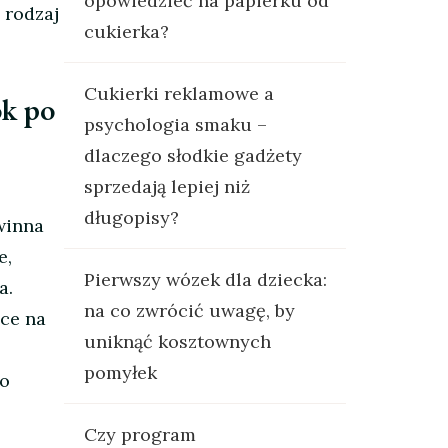
opowiedzieć na papierku od
 rodzaj
cukierka?
Cukierki reklamowe a
ok po
psychologia smaku –
dlaczego słodkie gadżety
sprzedają lepiej niż
długopisy?
winna
e,
Pierwszy wózek dla dziecka:
a.
na co zwrócić uwagę, by
sce na
uniknąć kosztownych
pomyłek
go
Czy program