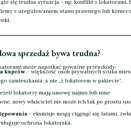
ąże się trudna sytuacja – np. konflikt z lokatorami, 
oblemy z uregulowaniem stanu prawnego lub koniec
wki.
dowa sprzedaż bywa trudna?
okatorami może napotkać poważne przeszkody:
ba kupców
– większość osób prywatnych szuka mie
o zamieszkania, a nie „z lokatorem w pakiecie”.
jeżeli lokatorzy mają umowę najmu lub inne
wne, nowy właściciel nie może ich tak po prostu us
tępowania
– eksmisje mogą ciągnąć się latami, zwł
sługuje ochrona lokatorska.