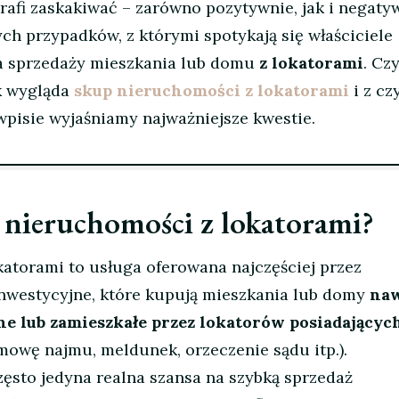
afi zaskakiwać – zarówno pozytywnie, jak i negatyw
ch przypadków, z którymi spotykają się właściciele
ba sprzedaży mieszkania lub domu
z lokatorami
. Czy
ak wygląda
skup nieruchomości z lokatorami
i z c
 wpisie wyjaśniamy najważniejsze kwestie.
 nieruchomości z lokatorami?
atorami to usługa oferowana najczęściej przez
inwestycyjne, które kupują mieszkania lub domy
na
e lub zamieszkałe przez lokatorów posiadających
mowę najmu, meldunek, orzeczenie sądu itp.).
często jedyna realna szansa na szybką sprzedaż