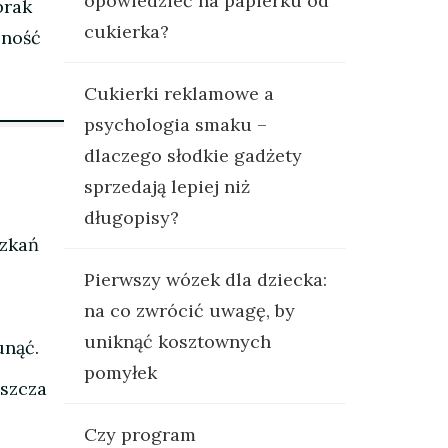
opowiedzieć na papierku od
brak
cukierka?
zność
Cukierki reklamowe a
psychologia smaku –
dlaczego słodkie gadżety
sprzedają lepiej niż
długopisy?
szkań
Pierwszy wózek dla dziecka:
na co zwrócić uwagę, by
uniknąć kosztownych
unąć.
pomyłek
aszcza
Czy program