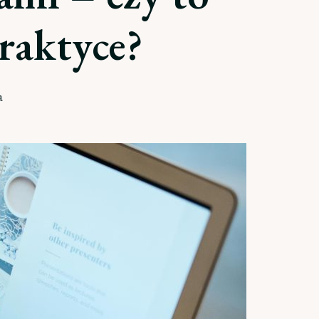
raktyce?
a