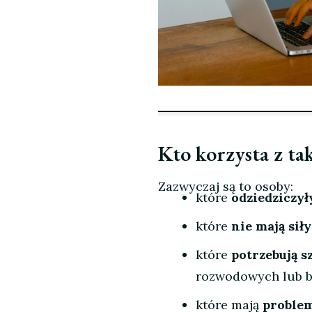
Kto korzysta z ta
Zazwyczaj są to osoby:
które
odziedziczył
które
nie mają sił
które
potrzebują s
rozwodowych lub b
które mają
problem