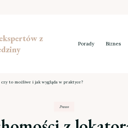
 ekspertów z
Porady
Biznes
edziny
czy to możliwe i jak wygląda w praktyce?
Prawo
homości z lokator