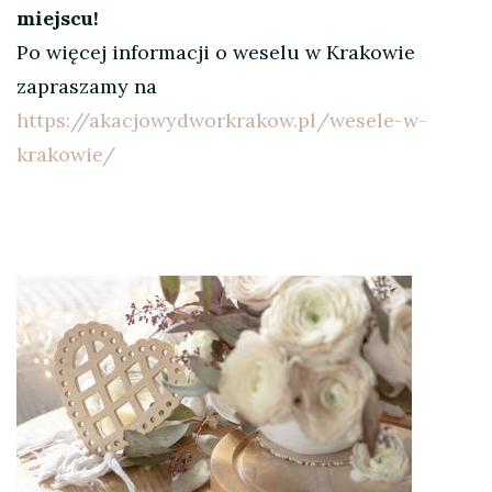
miejscu!
Po więcej informacji o weselu w Krakowie
zapraszamy na
https://akacjowydworkrakow.pl/wesele-w-
krakowie/
Nawigacja
wpisu