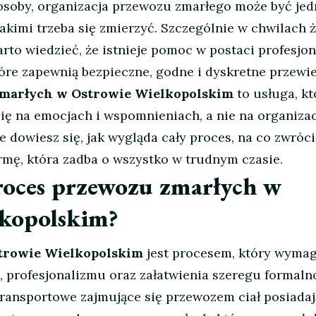
j osoby, organizacja przewozu zmarłego może być je
akimi trzeba się zmierzyć. Szczególnie w chwilach ż
arto wiedzieć, że istnieje pomoc w postaci profesjo
óre zapewnią bezpieczne, godne i dyskretne przewie
zmarłych w Ostrowie Wielkopolskim
to usługa, kt
ię na emocjach i wspomnieniach, a nie na organiza
 dowiesz się, jak wygląda cały proces, na co zwróc
irmę, która zadba o wszystko w trudnym czasie.
roces przewozu zmarłych w
kopolskim?
trowie Wielkopolskim
jest procesem, który wyma
 profesjonalizmu oraz załatwienia szeregu formalno
transportowe zajmujące się przewozem ciał posiadaj