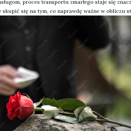
ługom, proces transportu zmarłego staje się znac
e skupić się na tym, co naprawdę ważne w obliczu st