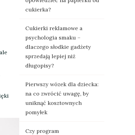
opowiedzieć na papierku od
cukierka?
Cukierki reklamowe a
psychologia smaku –
dlaczego słodkie gadżety
ale
sprzedają lepiej niż
długopisy?
a
Pierwszy wózek dla dziecka:
na co zwrócić uwagę, by
ięki
uniknąć kosztownych
pomyłek
Czy program