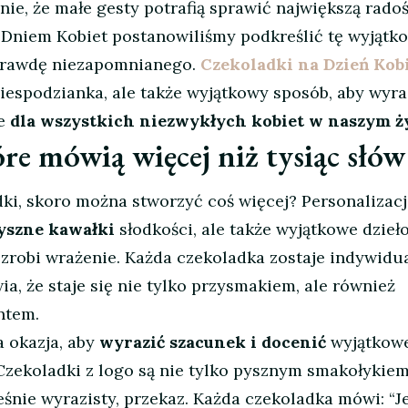
nie, że małe gesty potrafią sprawić największą rado
Dniem Kobiet postanowiliśmy podkreślić tę wyjątk
aprawdę niezapomnianego.
Czekoladki na Dzień Kobi
niespodzianka, ale także wyjątkowy sposób, aby wyra
ie
dla wszystkich niezwykłych kobiet w naszym ży
re mówią więcej niż tysiąc słów
ki, skoro można stworzyć coś więcej? Personalizacj
yszne kawałki
słodkości, ale także wyjątkowe dzieł
 zrobi wrażenie. Każda czekoladka zostaje indywidu
a, że staje się nie tylko przysmakiem, ale również
ntem.
a okazja, aby
wyrazić szacunek i docenić
wyjątkow
Czekoladki z logo są nie tylko pysznym smakołykiem
eśnie wyrazisty, przekaz. Każda czekoladka mówi: “J