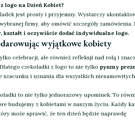
z logo na Dzień Kobiet?
adek jest prosty i przyjemny. Wystarczy skontakto
a wybranej firmy, aby omówić szczegóły zamówienia.
, kształt i oczywiście dodać indywidualne logo.
obdarowując wyjątkowe kobiety
ylko celebracji, ale również refleksji nad rolą i zna
Dlatego czekoladki z logo to nie tylko
pyszny prez
e szacunku i uznania dla wszystkich niesamowitych
koladki to nie tylko jednorazowy upominek. To równ
óre budujemy z kobietami w naszym życiu. Każdy k
który może sprawić, że ten dzień będzie naprawdę