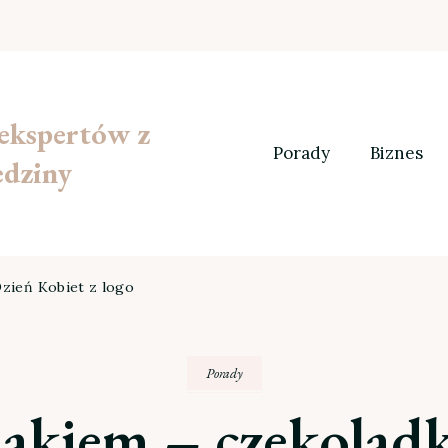
 ekspertów z
Porady
Biznes
edziny
Dzień Kobiet z logo
Porady
makiem – czekoladk