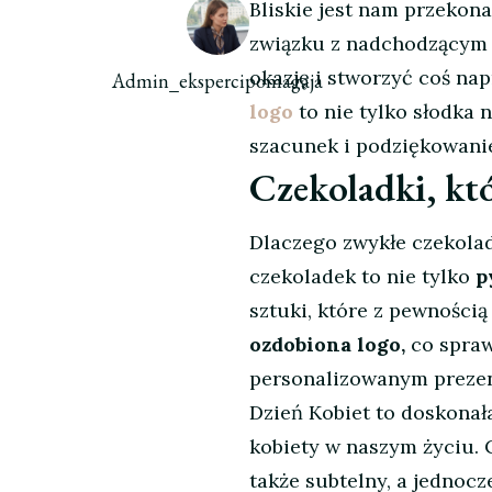
Bliskie jest nam przekona
związku z nadchodzącym 
okazję i stworzyć coś n
Admin_ekspercipomagaja
logo
to nie tylko słodka 
szacunek i podziękowan
Czekoladki, któ
Dlaczego zwykłe czekolad
czekoladek to nie tylko
p
sztuki, które z pewnością
ozdobiona logo,
co sprawi
personalizowanym preze
Dzień Kobiet to doskonał
kobiety w naszym życiu. 
także subtelny, a jednocz