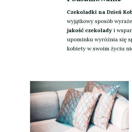
Czekoladki na Dzień Kob
wyjątkowy sposób wyrażen
jakość czekolady
i wspar
upominku wyróżnia się sp
kobiety w swoim życiu n
Nawigacja
wpisu