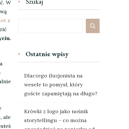
Szukaj
ść. W
ową
et z
zić
ciu.
Ostatnie wpisy
a
o
Dlaczego iluzjonista na
alnie
wesele to pomysł, który
goście zapamiętają na długo?
e
Krówki z logo jako nośnik
, ale
storytellingu – co można
esteś